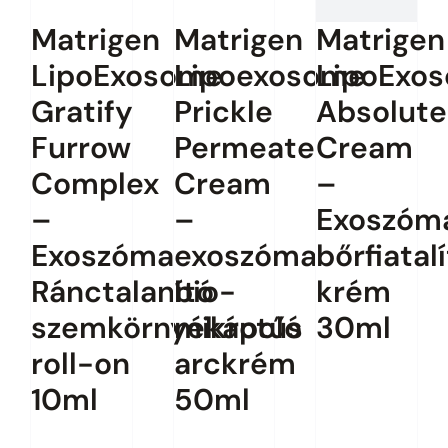
Matrigen
Matrigen
Matrigen
LipoExosome
Lipoexosome
LipoExo
Gratify
Prickle
Absolute
Furrow
Permeate
Cream
Complex
Cream
–
–
–
Exoszóm
Exoszóma
exoszóma
bőrfiatal
Ránctalanító
bio-
krém
szemkörnyékápoló
mikrotűs
30ml
roll-on
arckrém
Az árak
10ml
50ml
megtekintéséhe
jelentkezz be.
Az árak
Az árak