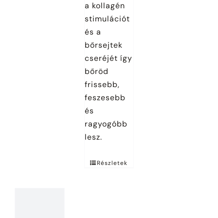
a kollagén
stimulációt
és a
bőrsejtek
cseréjét így
bőröd
frissebb,
feszesebb
és
ragyogóbb
lesz.
Részletek