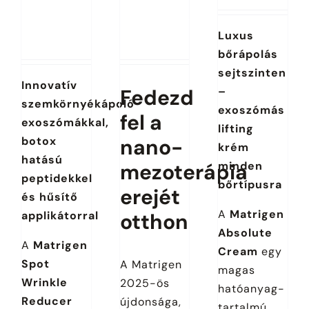
megtekintéséhez
megtekintéséhez
Luxus
jelentkezz be.
jelentkezz be.
bőrápolás
sejtszinten
Innovatív
Fedezd
–
szemkörnyékápoló
exoszómás
fel a
exoszómákkal,
lifting
botox
nano-
krém
hatású
mezoterápia
minden
peptidekkel
bőrtípusra
erejét
és hűsítő
A
Matrigen
applikátorral
otthon
Absolute
A
Matrigen
Cream
egy
Spot
A Matrigen
magas
Wrinkle
2025-ös
hatóanyag-
Reducer
újdonsága,
tartalmú,