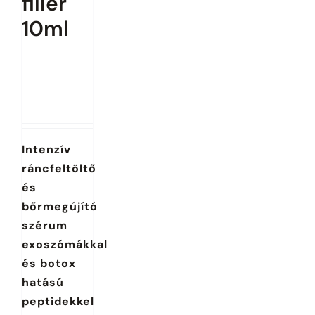
filler
10ml
Az árak
megtekintéséhez
jelentkezz be.
Intenzív
ráncfeltöltő
és
bőrmegújító
szérum
exoszómákkal
és botox
hatású
peptidekkel