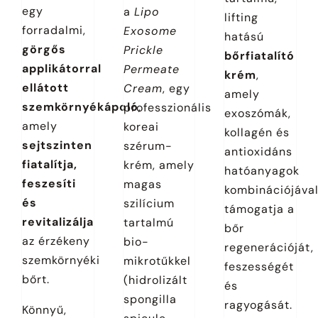
egy
a
Lipo
lifting
forradalmi,
Exosome
hatású
görgős
Prickle
bőrfiatalító
applikátorral
Permeate
krém
,
ellátott
Cream
, egy
amely
szemkörnyékápoló
,
professzionális
exoszómák,
amely
koreai
kollagén és
sejtszinten
szérum-
antioxidáns
fiatalítja,
krém, amely
hatóanyagok
feszesíti
magas
kombinációjáva
és
szilícium
támogatja a
revitalizálja
tartalmú
bőr
az érzékeny
bio-
regenerációját,
szemkörnyéki
mikrotűkkel
feszességét
bőrt.
(hidrolizált
és
spongilla
ragyogását.
Könnyű,