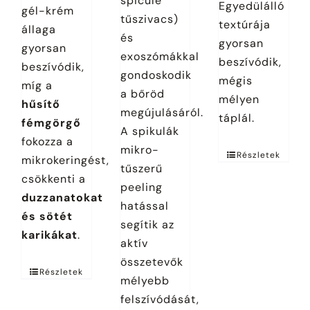
spicule
Egyedülálló
gél-krém
tűszivacs)
textúrája
állaga
és
gyorsan
gyorsan
exoszómákkal
beszívódik,
beszívódik,
gondoskodik
mégis
míg a
a bőröd
mélyen
hűsítő
megújulásáról.
táplál.
fémgörgő
A spikulák
fokozza a
mikro-
Részletek
mikrokeringést,
tűszerű
csökkenti a
peeling
duzzanatokat
hatással
és sötét
segítik az
karikákat
.
aktív
összetevők
Részletek
mélyebb
felszívódását,