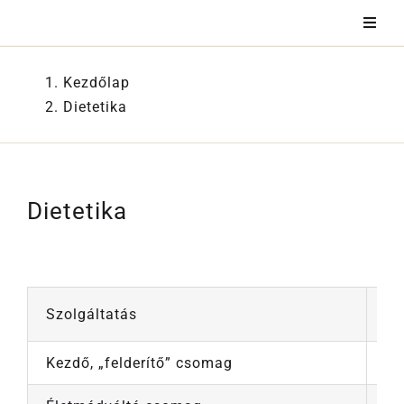
Kihagyás
Kezdőlap
Dietetika
Dietetika
Szolgáltatás
Br
Kezdő, „felderítő” csomag
35