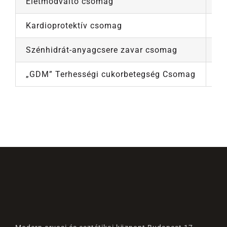
Életmódváltó csomag
58
Kardioprotektív csomag
39
Szénhidrát-anyagcsere zavar csomag
55
„GDM” Terhességi cukorbetegség Csomag
36