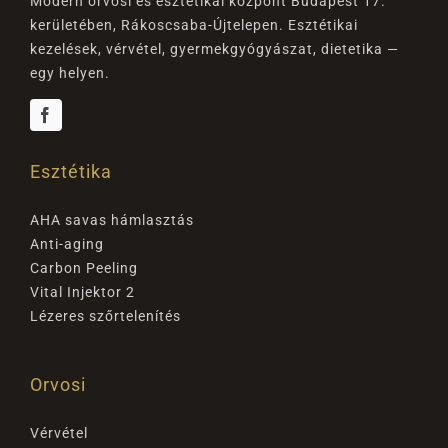
Modern orvosi és esztétikai központ Budapest 17.
kerületében, Rákoscsaba-Újtelepen. Esztétikai
kezelések, vérvétel, gyermekgyógyászat, dietetika —
egy helyen.
Esztétika
AHA savas hámlasztás
Anti-aging
Carbon Peeling
Vital Injektor 2
Lézeres szőrtelenítés
Orvosi
Vérvétel