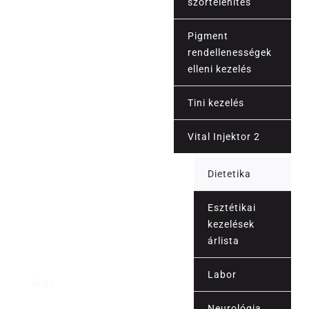
szőrtelenítés
Pigment
rendellenességek
elleni kezelés
Tini kezelés
Vital Injektor 2
Dietetika
Esztétikai
kezelések
árlista
Labor
Árak
Neurológia