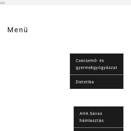
Menü
Csecsemő- és
gyermekgyógyászat
Orvosi szolgáltatások
Dietetika
Vérvétel
AHA Savas
hámlasztás