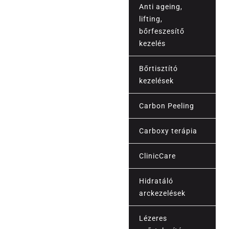
Anti ageing,
lifting,
bőrfeszesítő
kezelés
Bőrtisztító
kezelések
Carbon Peeling
Carboxy terápia
Esztétika
ClinicCare
Hidratáló
arckezelések
Lézeres