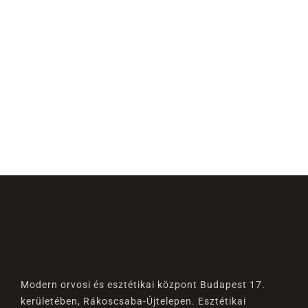
Modern orvosi és esztétikai központ Budapest 17.
kerületében, Rákoscsaba-Újtelepen. Esztétikai