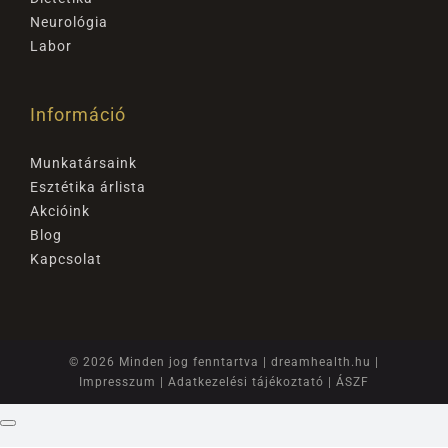
Neurológia
Labor
Információ
Munkatársaink
Esztétika árlista
Akcióink
Blog
Kapcsolat
© 2026 Minden jog fenntartva |
dreamhealth.hu
|
Impresszum
|
Adatkezelési tájékoztató
|
ÁSZF