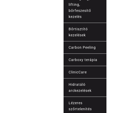
lifting,
bőrfeszesítő
kezelés
Bőrtisztító
kezelések
Carbon Peeling
Carboxy terápia
Esztétika
ClinicCare
Hidratáló
arckezelések
Lézeres
szőrtelenítés