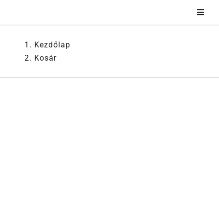
Kihagyás
Kezdőlap
Kosár