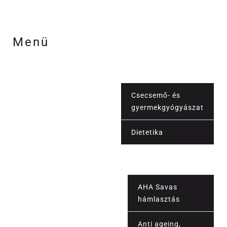
Menü
Csecsemő- és
gyermekgyógyászat
Orvosi szolgáltatások
Dietetika
Vérvétel
AHA Savas
hámlasztás
Anti ageing,