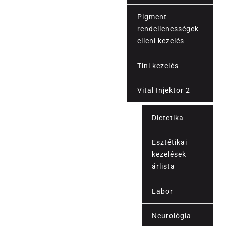
Pigment
rendellenességek
elleni kezelés
Tini kezelés
Vital Injektor 2
Dietetika
Esztétikai
kezelések
árlista
Labor
Árak
Neurológia