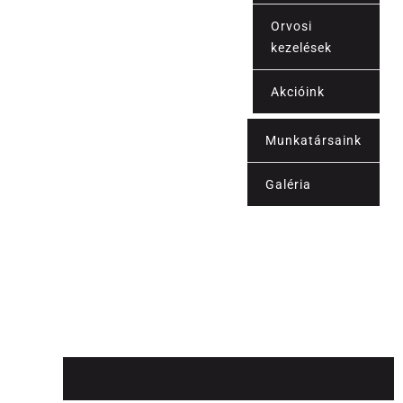
Orvosi
kezelések
Akcióink
Munkatársaink
Kapcsolat
Galéria
Blog
Shop
Fiókom