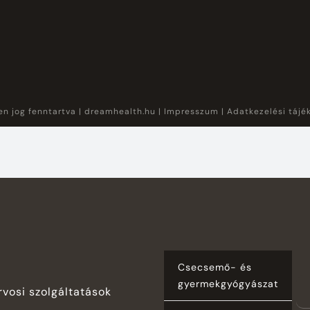
n jog fenntartva |
dreamhealth.hu
|
Impresszum
|
Adatkezelési tájé
Csecsemő- és
gyermekgyógyászat
rvosi szolgáltatások