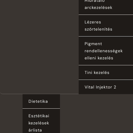
Hidratáló
arckezelések
Lézeres
szőrtelenítés
Pigment
rendellenességek
elleni kezelés
Tini kezelés
Vital Injektor 2
Dietetika
Esztétikai
kezelések
árlista