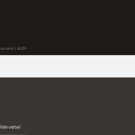
koztató
|
ÁSZF
Vérvétel