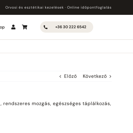
Orvosi és esztétikai kezelések · Online időpontfoglalás
op
+36 30 222 6542
Előző
Következő
, rendszeres mozgás, egészséges táplálkozás,