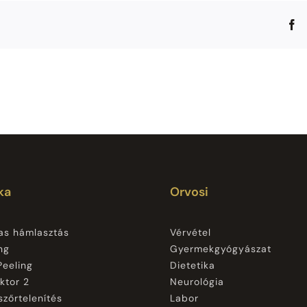
F
ka
Orvosi
as hámlasztás
Vérvétel
ng
Gyermekgyógyászat
eeling
Dietetika
ektor 2
Neurológia
szőrtelenítés
Labor