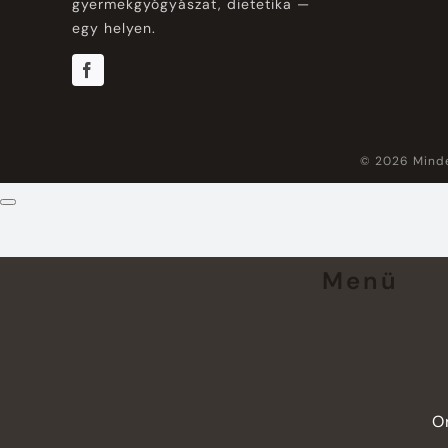
gyermekgyógyászat, dietetika —
egy helyen.
© 2026 Minde
Menü
O