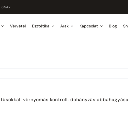
2 6542
Vérvétel
Esztétika
Árak
Kapcsolat
Blog
Sh
atásokkal: vérnyomás kontroll, dohányzás abbahagyása