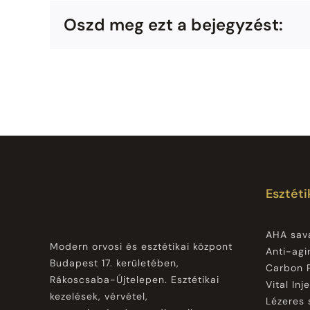
Oszd meg ezt a bejegyzést:
Esztéti
AHA sav
Modern orvosi és esztétikai központ
Anti-agi
Budapest 17. kerületében,
Carbon P
Rákoscsaba-Újtelepen. Esztétikai
Vital Inj
kezelések, vérvétel,
Lézeres 