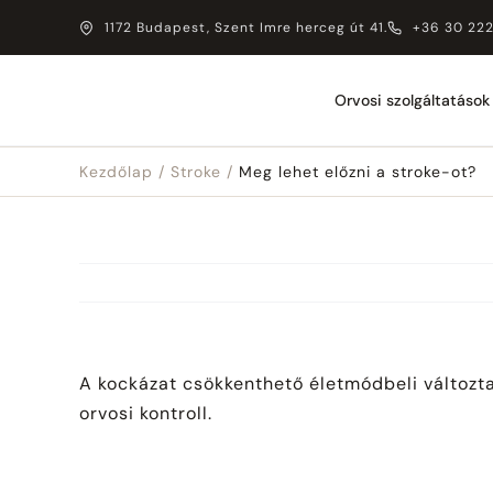
Kihagyás
1172 Budapest, Szent Imre herceg út 41.
+36 30 22
Orvosi szolgáltatások
Kezdőlap
Stroke
Meg lehet előzni a stroke-ot?
A kockázat csökkenthető életmódbeli változt
orvosi kontroll.