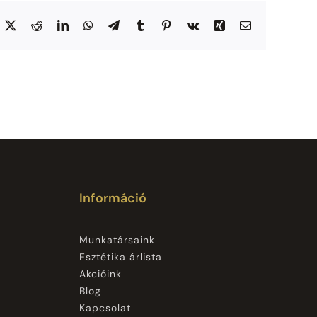
acebook
X
Reddit
LinkedIn
WhatsApp
Telegram
Tumblr
Pinterest
Vk
Xing
Email:
Információ
Munkatársaink
Esztétika árlista
Akcióink
Blog
Kapcsolat