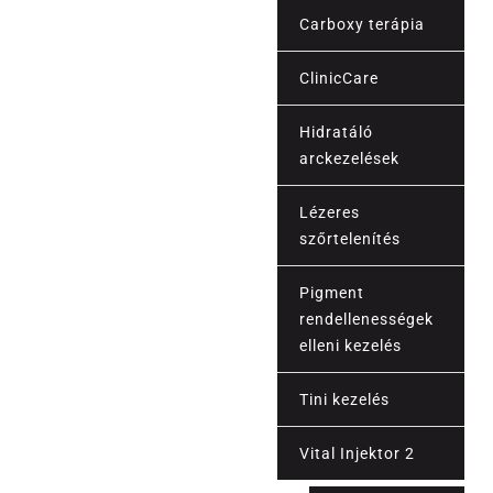
Carboxy terápia
Esztétika
ClinicCare
Hidratáló
arckezelések
Lézeres
szőrtelenítés
Pigment
rendellenességek
elleni kezelés
Tini kezelés
Vital Injektor 2