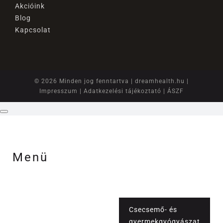
Akcióink
Blog
Kapcsolat
© 2026 Minden jog fenntartva |
dreamhealth.hu
|
Impresszum
|
Adatkezelési tájékoztató
|
ÁSZF
Menü
Csecsemő- és
gyermekgyógyászat