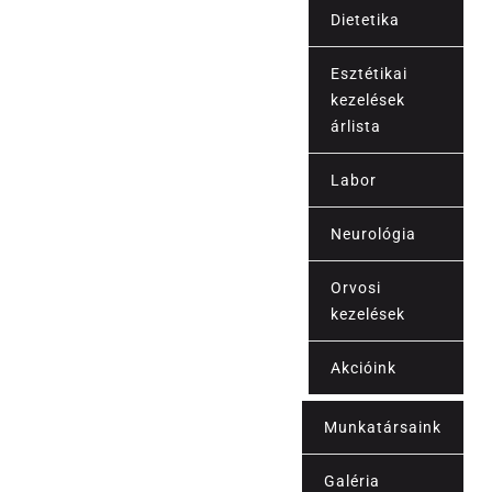
Dietetika
Esztétikai
kezelések
árlista
Labor
Árak
Neurológia
Orvosi
kezelések
Akcióink
Munkatársaink
Kapcsolat
Galéria