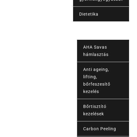
Orvosi szolgáltatások
Dietetika
Vérvétel
AHA Savas
hámlasztás
Anti ageing,
lifting,
bőrfeszesítő
kezelés
Bőrtisztító
kezelések
Carbon Peeling