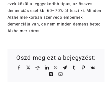
ezek közül a leggyakoribb típus, az összes
demenciás eset kb. 60–70%-át teszi ki. Minden
Alzheimer-kórban szenvedő embernek
demenciája van, de nem minden demens beteg
Alzheimer-kóros.
Oszd meg ezt a bejegyzést:
Facebook
X
Reddit
LinkedIn
WhatsApp
Telegram
Tumblr
Pinterest
Vk
Xing
Email: