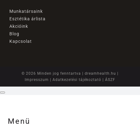
Munkatársaink
Esztétika árlista
Akcióink
Blog
Kapcsolat
© 2026 Minden jog fenntartva |
dreamhealth.hu
|
Impresszum
|
Adatkezelési tájékoztató
|
ÁSZF
Menü