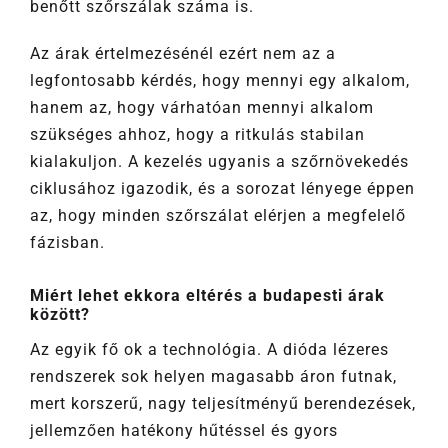
benőtt szőrszálak száma is.
Az árak értelmezésénél ezért nem az a
legfontosabb kérdés, hogy mennyi egy alkalom,
hanem az, hogy várhatóan mennyi alkalom
szükséges ahhoz, hogy a ritkulás stabilan
kialakuljon. A kezelés ugyanis a szőrnövekedés
ciklusához igazodik, és a sorozat lényege éppen
az, hogy minden szőrszálat elérjen a megfelelő
fázisban.
Miért lehet ekkora eltérés a budapesti árak
között?
Az egyik fő ok a technológia. A dióda lézeres
rendszerek sok helyen magasabb áron futnak,
mert korszerű, nagy teljesítményű berendezések,
jellemzően hatékony hűtéssel és gyors