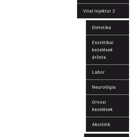
Vital Injektor 2
Dietetika
Esztétikai
kezelések
árlista
Labor
Árak
Neurológia
Orvosi
kezelések
Akcióink