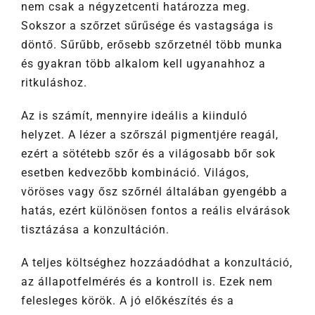
nem csak a négyzetcenti határozza meg.
Sokszor a szőrzet sűrűsége és vastagsága is
döntő. Sűrűbb, erősebb szőrzetnél több munka
és gyakran több alkalom kell ugyanahhoz a
ritkuláshoz.
Az is számít, mennyire ideális a kiinduló
helyzet. A lézer a szőrszál pigmentjére reagál,
ezért a sötétebb szőr és a világosabb bőr sok
esetben kedvezőbb kombináció. Világos,
vöröses vagy ősz szőrnél általában gyengébb a
hatás, ezért különösen fontos a reális elvárások
tisztázása a konzultáción.
A teljes költséghez hozzáadódhat a konzultáció,
az állapotfelmérés és a kontroll is. Ezek nem
felesleges körök. A jó előkészítés és a