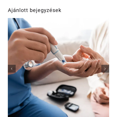
Ajánlott bejegyzések
Vérvétel hajhullás esetén