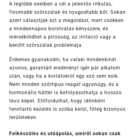
A legtöbb esetben a cél a jelentős ritkulás,
finomabb szőrszálak és nyugodtabb bőr. Sokan
azért választják ezt a megoldást, mert csökken
a mindennapos borotválás kényszere, és
mérséklődhet a pirosság, az irritáció vagy a
benőtt szőrszálak problémája.
Érdemes gyanakodni, ha valaki mindenkinél
azonos, garantált eredményt ígér pár alkalom
után, vagy ha a korlátokról egy szó sem esik.
Nem minden szőrtípus reagál ugyanúgy, és a
hormonális háttér is befolyásolhatja a hosszú
távú képet. Előfordulhat, hogy időnként
fenntartó kezelés is szóba kerül, főleg bizonyos
területeken.
Felkészülés és utóápolás, amiről sokan csak