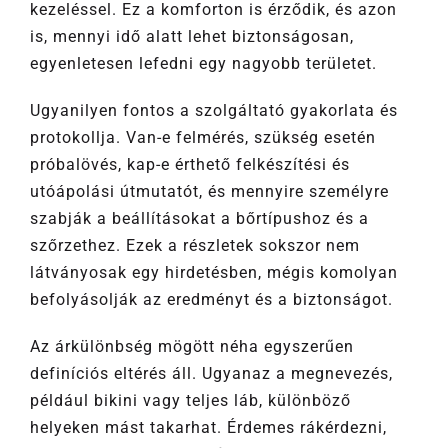
kezeléssel. Ez a komforton is érződik, és azon
is, mennyi idő alatt lehet biztonságosan,
egyenletesen lefedni egy nagyobb területet.
Ugyanilyen fontos a szolgáltató gyakorlata és
protokollja. Van-e felmérés, szükség esetén
próbalövés, kap-e érthető felkészítési és
utóápolási útmutatót, és mennyire személyre
szabják a beállításokat a bőrtípushoz és a
szőrzethez. Ezek a részletek sokszor nem
látványosak egy hirdetésben, mégis komolyan
befolyásolják az eredményt és a biztonságot.
Az árkülönbség mögött néha egyszerűen
definíciós eltérés áll. Ugyanaz a megnevezés,
például bikini vagy teljes láb, különböző
helyeken mást takarhat. Érdemes rákérdezni,