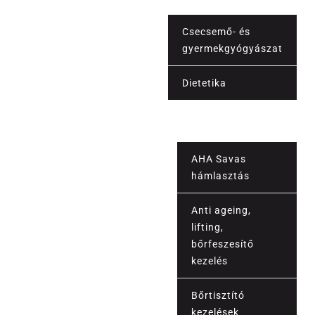
Csecsemő- és
gyermekgyógyászat
Orvosi szolgáltatások
Dietetika
Vérvétel
AHA Savas
hámlasztás
Anti ageing,
lifting,
bőrfeszesítő
kezelés
Bőrtisztító
kezelések