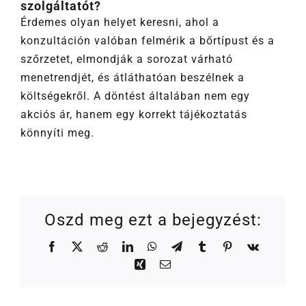
szolgáltatót?
Érdemes olyan helyet keresni, ahol a
konzultáción valóban felmérik a bőrtípust és a
szőrzetet, elmondják a sorozat várható
menetrendjét, és átláthatóan beszélnek a
költségekről. A döntést általában nem egy
akciós ár, hanem egy korrekt tájékoztatás
könnyíti meg.
Oszd meg ezt a bejegyzést:
Facebook
X
Reddit
LinkedIn
WhatsApp
Telegram
Tumblr
Pinterest
Vk
Xing
Email: