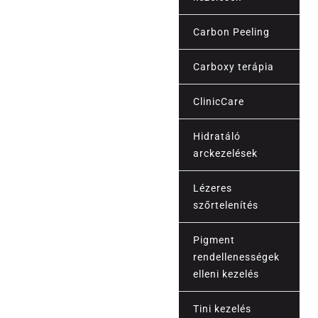
Carbon Peeling
Carboxy terápia
Esztétika
ClinicCare
Hidratáló
arckezelések
Lézeres
szőrtelenítés
Pigment
rendellenességek
elleni kezelés
Tini kezelés