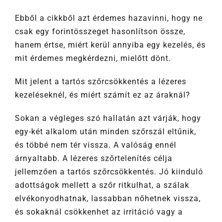
Ebből a cikkből azt érdemes hazavinni, hogy ne
csak egy forintösszeget hasonlítson össze,
hanem értse, miért kerül annyiba egy kezelés, és
mit érdemes megkérdezni, mielőtt dönt.
Mit jelent a tartós szőrcsökkentés a lézeres
kezeléseknél, és miért számít ez az áraknál?
Sokan a végleges szó hallatán azt várják, hogy
egy-két alkalom után minden szőrszál eltűnik,
és többé nem tér vissza. A valóság ennél
árnyaltabb. A lézeres szőrtelenítés célja
jellemzően a tartós szőrcsökkentés. Jó kiinduló
adottságok mellett a szőr ritkulhat, a szálak
elvékonyodhatnak, lassabban nőhetnek vissza,
és sokaknál csökkenhet az irritáció vagy a