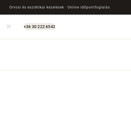
Orvosi és esztétikai kezelések · Online időpontfoglalás
+36 30 222 6542