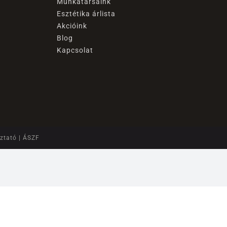
Munkatársaink
Esztétika árlista
Akcióink
Blog
Kapcsolat
oztató
|
ÁSZF