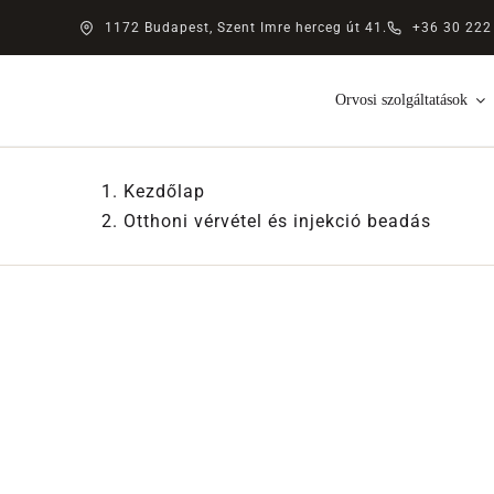
Kihagyás
1172 Budapest, Szent Imre herceg út 41.
+36 30 222
Orvosi szolgáltatások
Kezdőlap
Otthoni vérvétel és injekció beadás