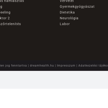
as hámlasztás
Vérvétel
ng
Gyermekgyógyászat
eeling
Dietetika
ektor 2
Neurológia
szőrtelenítés
Labor
en jog fenntartva |
dreamhealth.hu
|
Impresszum
|
Adatkezelési tájék