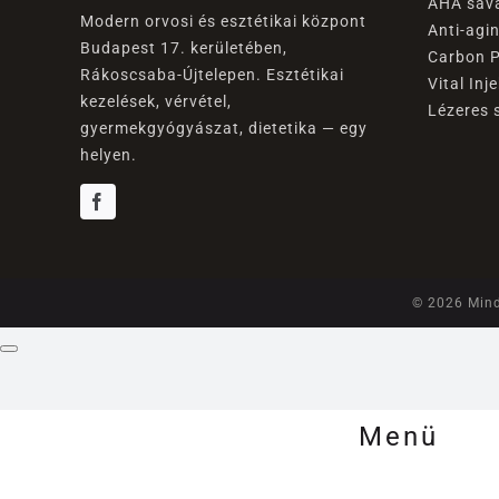
AHA sav
Modern orvosi és esztétikai központ
Anti-agi
Budapest 17. kerületében,
Carbon P
Rákoscsaba-Újtelepen. Esztétikai
Vital Inj
kezelések, vérvétel,
Lézeres 
gyermekgyógyászat, dietetika — egy
helyen.
© 2026 Mind
Menü