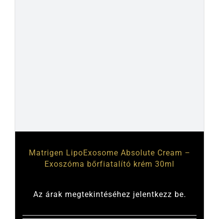
Matrigen LipoExosome Absolute Cream –
Exoszóma bőrfiatalító krém 30ml
Az árak megtekintéséhez jelentkezz be.