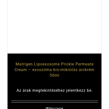
Matrigen Lipoexosome Prickle Permeate
Cream – exoszóma bio-mikrotűs arckrém
50ml
Az árak megtekintéséhez jelentkezz be.
Részletek