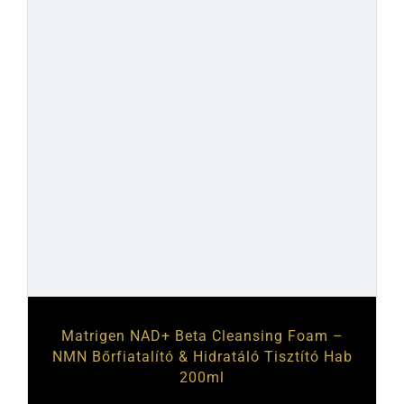
Matrigen NAD+ Beta Cleansing Foam –
NMN Bőrfiatalító & Hidratáló Tisztító Hab
200ml