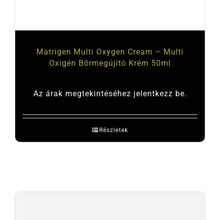
Matrigen Multi Oxygen Cream – Multi
Oxigén Bőrmegújító Krém 50ml
Az árak megtekintéséhez jelentkezz be.
Részletek