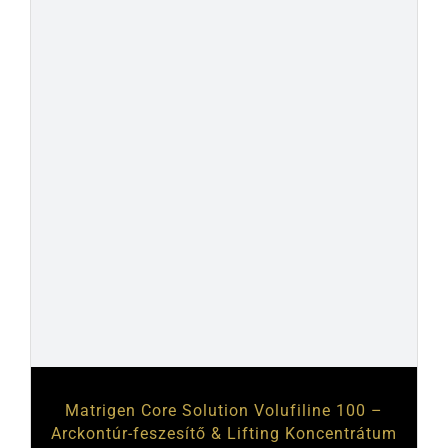
Matrigen Core Solution Volufiline 100 –
Arckontúr-feszesítő & Lifting Koncentrátum