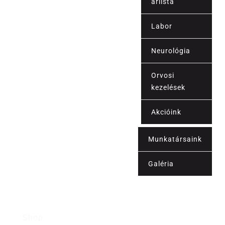
árlista
Labor
Árak
Neurológia
Orvosi
kezelések
Akcióink
Munkatársaink
Kapcsolat
Galéria
Blog
Shop