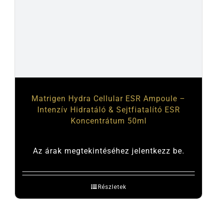
Matrigen Hydra Cellular ESR Ampoule –
Intenzív Hidratáló & Sejtfiatalító ESR
Koncentrátum 50ml
Az árak megtekintéséhez jelentkezz be.
Részletek