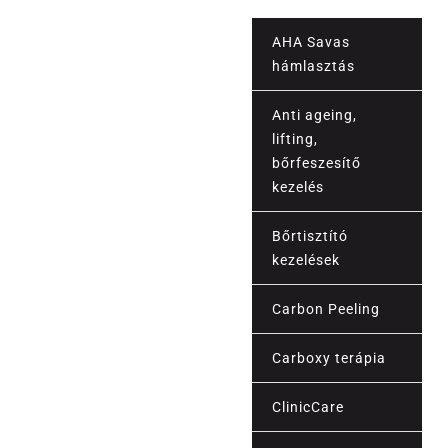
AHA Savas
hámlasztás
Anti ageing,
lifting,
bőrfeszesítő
kezelés
Bőrtisztító
kezelések
Carbon Peeling
Carboxy terápia
Esztétika
ClinicCare