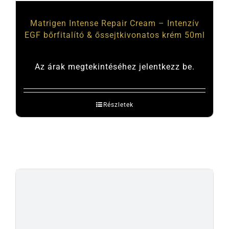
Matrigen Intense Repair Cream – Intenzív
EGF bőrfitalító & őssejtkivonatos krém 50ml
Az árak megtekintéséhez jelentkezz be.
Részletek