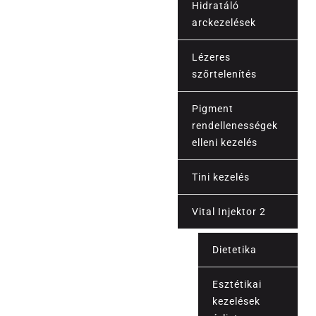
Hidratáló
arckezelések
Lézeres
szőrtelenítés
Pigment
rendellenességek
elleni kezelés
Tini kezelés
Vital Injektor 2
Dietetika
Esztétikai
kezelések