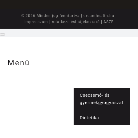
© 2026 Minden jog fenntartva |
dreamhealth.hu
|
Impresszum
|
Adatkezelési tájékoztató
|
ÁSZF
Menü
Csecsemő- és
gyermekgyógyászat
Orvosi szolgáltatások
Dietetika
Vérvétel