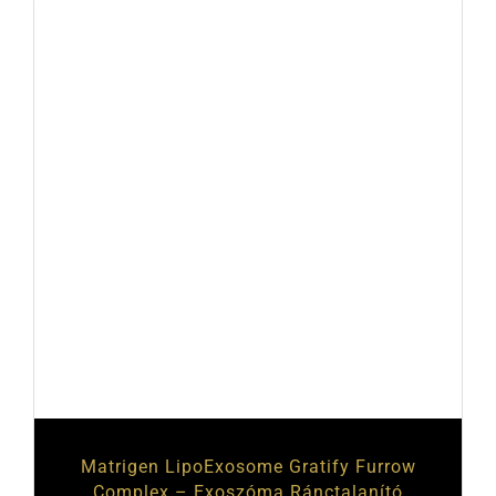
Matrigen LipoExosome Gratify Furrow
Complex – Exoszóma Ránctalanító