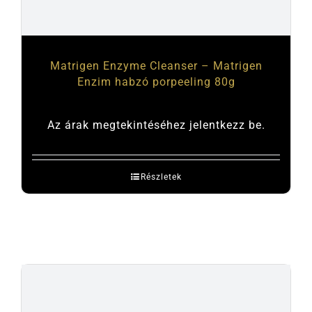
Matrigen Enzyme Cleanser – Matrigen
Enzim habzó porpeeling 80g
Az árak megtekintéséhez jelentkezz be.
Részletek