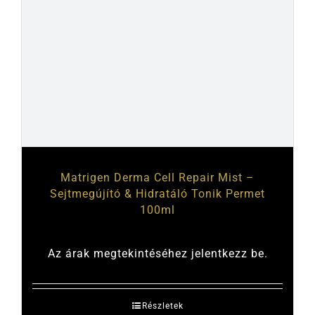
Matrigen Derma Cell Repair Mist –
Sejtmegújító & Hidratáló Tonik Permet
100ml
Az árak megtekintéséhez jelentkezz be.
Részletek