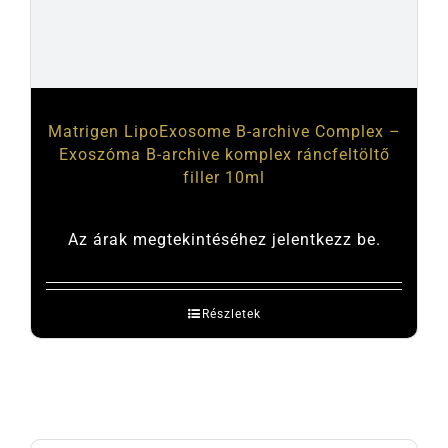
Matrigen LipoExosome B-archive Complex –
Exoszóma B-archive komplex ráncfeltöltő
filler 10ml
Az árak megtekintéséhez jelentkezz be.
Részletek