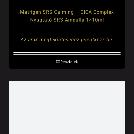
Matrigen SRS Calming – CICA Complex
Nyugtató SRS Ampulla 1×10ml
Az árak megtekintéséhez jelentkezz be.
Részletek