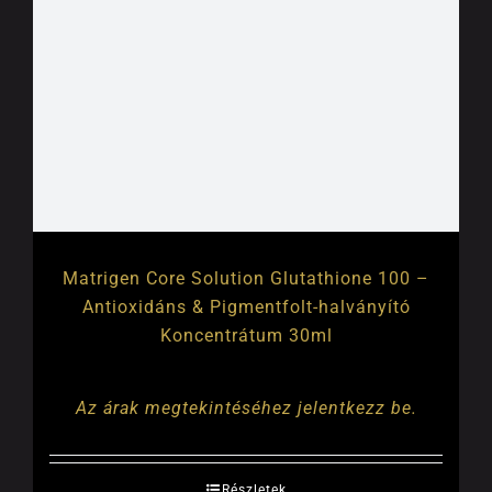
Matrigen Core Solution Glutathione 100 –
Antioxidáns & Pigmentfolt-halványító
Koncentrátum 30ml
Az árak megtekintéséhez jelentkezz be.
Részletek