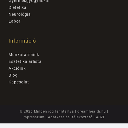
Gyermekgyógyászat
Dietetika
Neurológia
Labor
Információ
Munkatársaink
Esztétika árlista
Akcióink
Blog
Kapcsolat
© 2026 Minden jog fenntartva |
dreamhealth.hu
|
Impresszum
|
Adatkezelési tájékoztató
|
ÁSZF