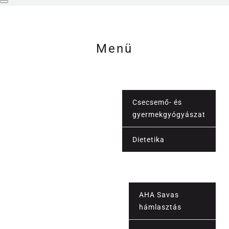
Menü
Csecsemő- és
gyermekgyógyászat
Orvosi szolgáltatások
Dietetika
Vérvétel
AHA Savas
hámlasztás