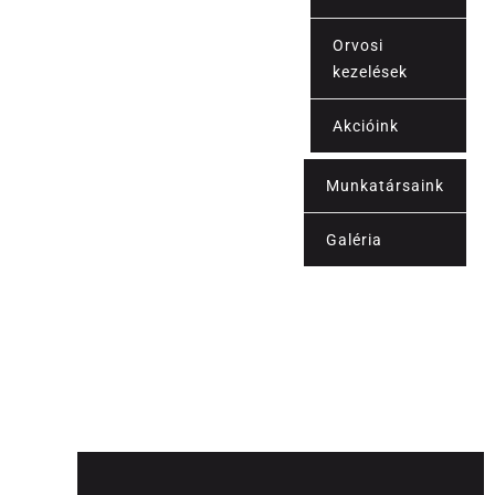
Orvosi
kezelések
Akcióink
Munkatársaink
Kapcsolat
Galéria
Blog
Shop
Fiókom