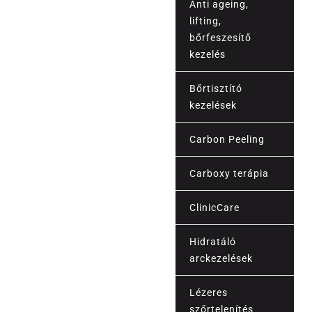
Anti ageing,
lifting,
bőrfeszesítő
kezelés
Bőrtisztító
kezelések
Carbon Peeling
Carboxy terápia
Esztétika
ClinicCare
Hidratáló
arckezelések
Lézeres
szőrtelenítés