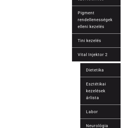
Pigment
rendellenességek
elleni kezelés
Tini kezelés
Vital Injektor 2
Dietetika
Esztétikai
kezelések
árlista
Labor
Árak
Neurológia