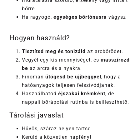
Hidratálásra szoruló, érzékeny vagy irritált
bőrre
Ha ragyogó,
egységes bőrtónusra
vágysz
Hogyan használd?
Tisztítsd meg és tonizáld
az arcbőrödet.
Vegyél egy kis mennyiséget, és
masszírozd
be
az arcra és a nyakra.
Finoman
ütögesd be ujjbeggyel
, hogy a
hatóanyagok teljesen felszívódjanak.
Használhatod
éjszakai krémként
, de
nappali bőrápolási rutinba is beilleszthető.
Tárolási javaslat
Hűvös, száraz helyen tartsd
Kerüld a közvetlen napfényt