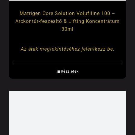
Matrigen Core Solution Volufiline 100 –
Arckontúr-feszesítő & Lifting Koncentrátum
30ml
Az árak megtekintéséhez jelentkezz be.
Részletek