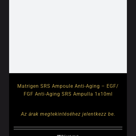
Matrigen SRS Ampoule Anti-Aging – EGF/
FGF Anti-Aging SRS Ampulla 1x10ml
Az árak megtekintéséhez jelentkezz be.