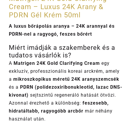
Cream – Luxus 24K Arany &
PDRN Gél Krém 50ml
A luxus bőrápolás aranya – 24K arannyal és
PDRN-nel a ragyogó, feszes bőrért
Miért imádják a szakemberek és a
tudatos vásárlók is?
A
Matrigen 24K Gold Clarifying Cream
egy
exkluzív, professzionális koreai arckrém, amely
a
mikroszkopikus méretű 24K aranyszemcsék
és a
PDRN (polidezoxiribonukleotid, lazac DNS-
kivonat)
sejtszintű regeneráló hatását ötvözi.
Azonnal érezhető a különbség:
feszesebb,
hidratáltabb, ragyogóbb arcbőr
már néhány
használat után.