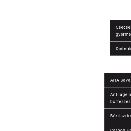
Csecse
gyerme
áltatások
Dieteti
AHA Sava
Anti ageing
bőrfeszes
Bőrtisztít
Carbon Pe