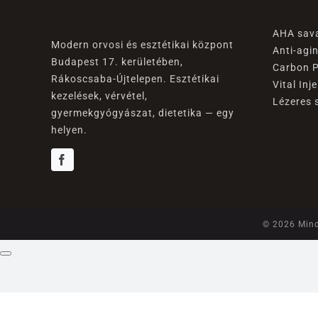
AHA sav
Modern orvosi és esztétikai központ
Anti-agi
Budapest 17. kerületében,
Carbon P
Rákoscsaba-Újtelepen. Esztétikai
Vital Inj
kezelések, vérvétel,
Lézeres 
gyermekgyógyászat, dietetika — egy
helyen.
© 2026 Mind