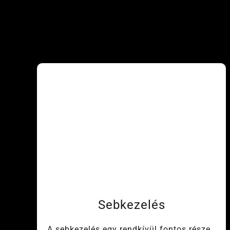
Sebkezelés
A sebkezelés egy rendkívül fontos része