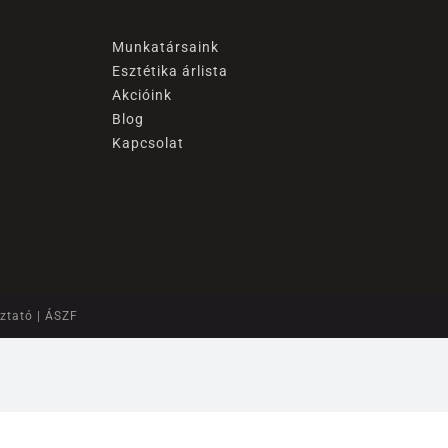
Munkatársaink
Esztétika árlista
Akcióink
Blog
Kapcsolat
oztató
|
ÁSZF