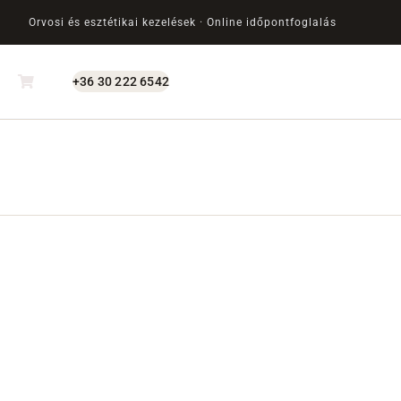
Orvosi és esztétikai kezelések · Online időpontfoglalás
+36 30 222 6542