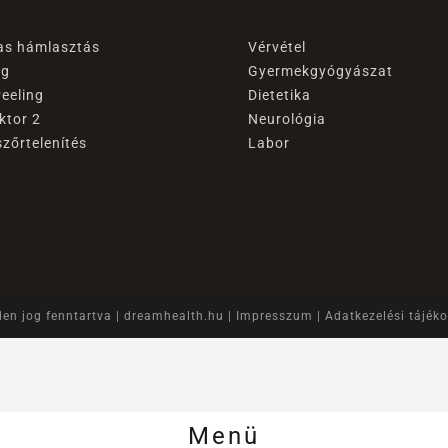
as hámlasztás
Vérvétel
ng
Gyermekgyógyászat
eeling
Dietetika
ektor 2
Neurológia
szőrtelenítés
Labor
en jog fenntartva |
dreamhealth.hu
|
Impresszum
|
Adatkezelési tájék
Menü