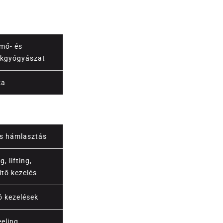
mő- és
kgyógyászat
ka
s hámlasztás
, lifting,
ítő kezelés
ó kezelések
eling