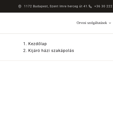
Kihagyás
1172 Budapest, Szent Imre herceg út 41.
+36 30 222
Orvosi szolgáltatások
Kezdőlap
Kijáró házi szakápolás