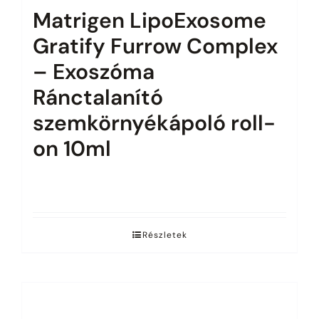
Matrigen LipoExosome
Gratify Furrow Complex
– Exoszóma
Ránctalanító
szemkörnyékápoló roll-
on 10ml
Az árak megtekintéséhez jelentkezz be.
Részletek