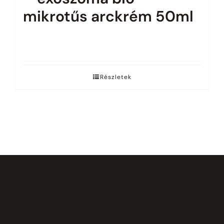
mikrotűs arckrém 50ml
Az árak megtekintéséhez jelentkezz be.
Részletek