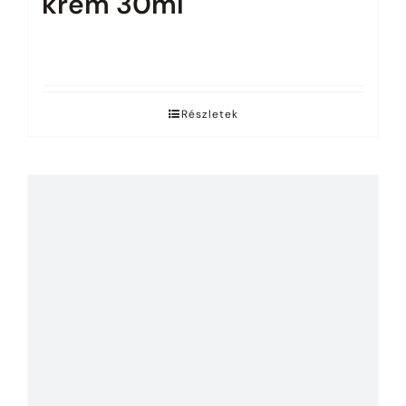
krém 30ml
Az árak megtekintéséhez jelentkezz be.
Részletek