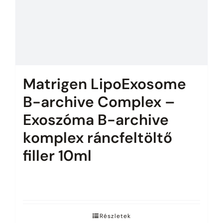
Matrigen LipoExosome
B-archive Complex –
Exoszóma B-archive
komplex ráncfeltöltő
filler 10ml
Az árak megtekintéséhez jelentkezz be.
Részletek